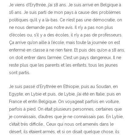
Je viens d’Erythrée, j’ai 18 ans. Je suis arrivé en Belgique à
16 ans. Je suis parti de mon pays à cause des problèmes
politiques qu’il y a là-bas. Ce n’est pas une démocratie, on
ne nous demande pas notre avis. Il n’y a pas non plus
d’écoles ou, s’il y a des écoles, il n’y a pas de professeurs.
Ça arrive qu’on aille à l’école, mais toute la journée on est
enfermé en classe à ne rien faire. Et puis dès qu’on a 18 ans,
on doit entrer dans l’armée. C’est un pays dangereux. Il ne
reste plus que les parents et les enfants, tous les jeunes
sont partis.
Je suis passé d’Erythrée en Ethiopie, puis au Soudan, en
Egypte, en Lybie et puis, de Lybie, j’ai été en Italie, puis en
France et enfin Belgique. On voyageait parfois en voiture,
parfois à pied. On était plusieurs personnes, certaines que
je connaissais, d’autres que je ne connaissais pas. En Lybie,
c’était très difficile… Ceux qui nous ont amenés dans le
désert, ils étaient armés, et si on disait quelque chose, ils