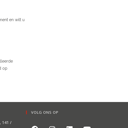
ment en wilt u
lleerde
d op
VOLG ONS OP
, 141 /