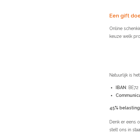
Een gift do
Online schenki
keuze welk proj
Natuurlijk is 
IBAN
: BE7
Communica
45% belasting
Denk er eens o
stelt ons in st