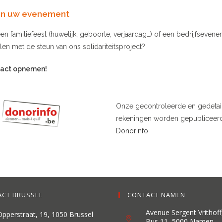
t in uw evenement
en familiefeest (huwelijk, geboorte, verjaardag…) of een bedrijfsevene
en met de steun van ons solidariteitsproject?
tact opnemen!
Onze gecontroleerde en gedetai
rekeningen worden gepubliceer
Donorinfo
.
CT BRUSSEL
CONTACT NAMEN
Avenue Sergent Vrithoff
Opperstraat, 19, 1050 Brussel
Bus 11, 5000 Namen