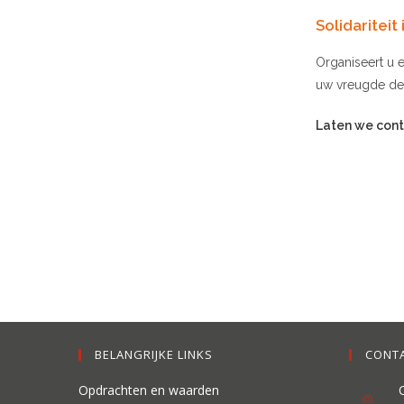
Solidaritei
Organiseert u e
uw vreugde del
Laten we con
BELANGRIJKE LINKS
CONTA
Opdrachten en waarden