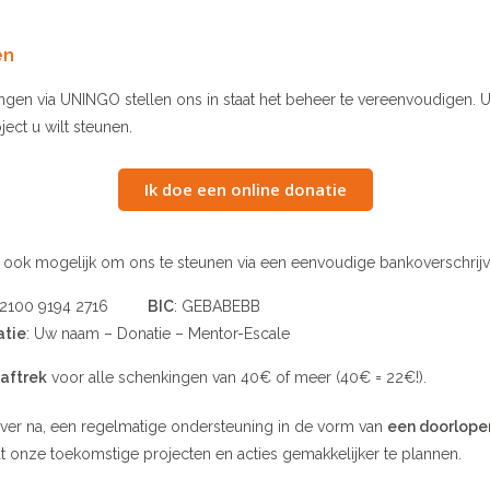
en
ngen via UNINGO stellen ons in staat het beheer te vereenvoudigen. 
ect u wilt steunen.
Ik doe een online donatie
het ook mogelijk om ons te steunen via een eenvoudige bankoverschrijv
2 2100 9194 2716
BIC
: GEBABEBB
tie
: Uw naam – Donatie – Mentor-Escale
aftrek
voor alle schenkingen van 40€ of meer (40€ = 22€!).
ver na, een regelmatige ondersteuning in de vorm van
een doorlope
aat onze toekomstige projecten en acties gemakkelijker te plannen.